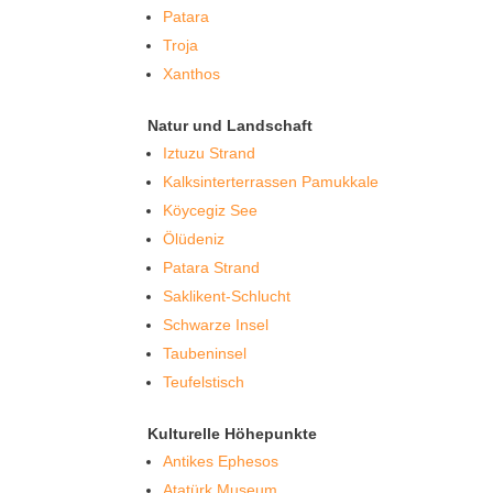
Patara
Troja
Xanthos
Natur und Landschaft
Iztuzu Strand
Kalksinterterrassen Pamukkale
Köycegiz See
Ölüdeniz
Patara Strand
Saklikent-Schlucht
Schwarze Insel
Taubeninsel
Teufelstisch
Kulturelle Höhepunkte
Antikes Ephesos
Atatürk Museum