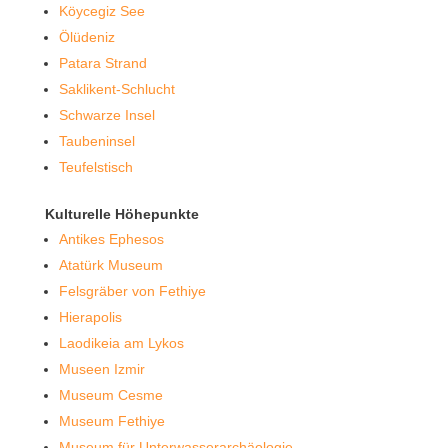
Köycegiz See
Ölüdeniz
Patara Strand
Saklikent-Schlucht
Schwarze Insel
Taubeninsel
Teufelstisch
Kulturelle Höhepunkte
Antikes Ephesos
Atatürk Museum
Felsgräber von Fethiye
Hierapolis
Laodikeia am Lykos
Museen Izmir
Museum Cesme
Museum Fethiye
Museum für Unterwasserarchäologie