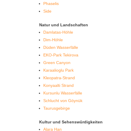
Phaselis
Side
Natur und Landschaften
Damlatas-Höhle
Dim-Höhle
Düden Wasserfälle
EKO-Park Tekirova
Green Canyon
Karaalioglu Park
Kleopatra-Strand
Konyaalti Strand
Kursunlu Wasserfälle
Schlucht von Göynük
Taurusgebirge
Kultur und Sehenswürdigkeiten
Alara Han